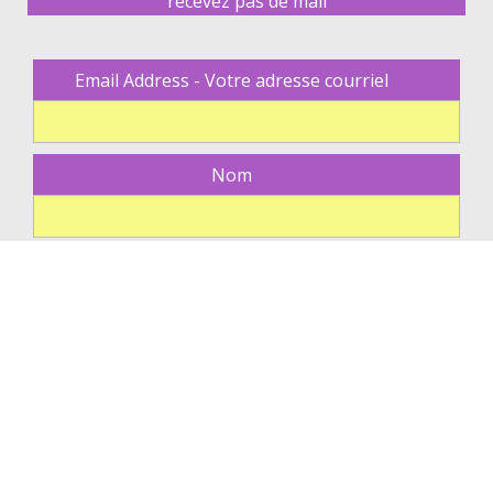
recevez pas de mail
Email Address - Votre adresse courriel
Nom
© Copyright 2026 – Web design
IT Agence
Développement
technique
ACTI Web Mobile
–
Mentions Légales – Politique
de Confidentialité
–
CGV