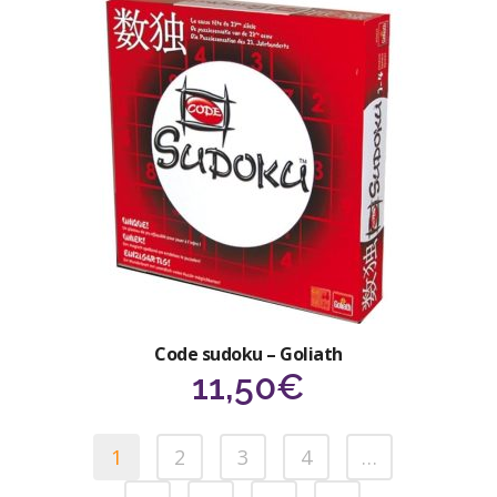
Code sudoku – Goliath
11,50
€
1
2
3
4
…