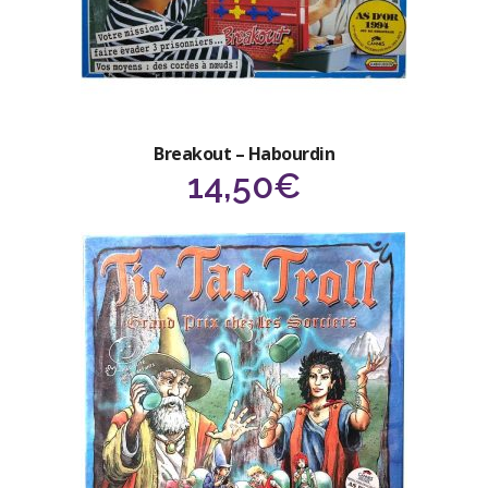
Breakout – Habourdin
14,50
€