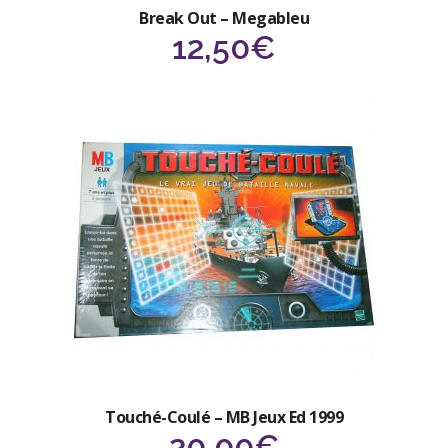
Break Out – Megableu
12,50
€
Touché-Coulé – MB Jeux Ed 1999
20,00
€