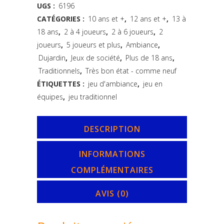
-
UGS :
6196
CATÉGORIES :
10 ans et +
,
12 ans et +
,
13 à
nouvelle
18 ans
,
2 à 4 joueurs
,
2 à 6 joueurs
,
2
boite
joueurs
,
5 joueurs et plus
,
Ambiance
,
de
Dujardin
,
Jeux de société
,
Plus de 18 ans
,
Traditionnels
,
Très bon état - comme neuf
jeu-
ÉTIQUETTES :
jeu d'ambiance
,
jeu en
Dujardin
équipes
,
jeu traditionnel
quantity
DESCRIPTION
INFORMATIONS
COMPLÉMENTAIRES
AVIS (0)