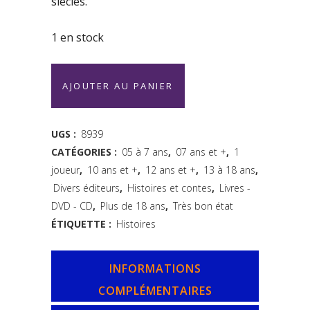
siècles.
1 en stock
Incarnat
AJOUTER AU PANIER
blanc
et
UGS :
8939
CATÉGORIES :
05 à 7 ans
,
07 ans et +
,
1
noir
joueur
,
10 ans et +
,
12 ans et +
,
13 à 18 ans
,
et
Divers éditeurs
,
Histoires et contes
,
Livres -
autres
DVD - CD
,
Plus de 18 ans
,
Très bon état
ÉTIQUETTE :
Histoires
contes
du
INFORMATIONS
Cabinet
COMPLÉMENTAIRES
des