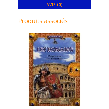
AVIS (0)
Fées
-
Produits associés
mila
éditions
quantity