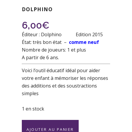
DOLPHINO
6,00
€
Éditeur : Dolphino Edition 2015
État: très bon état –
comme neuf
Nombre de joueurs: 1 et plus
A partir de 6 ans.
Voici l’outil éducatif idéal pour aider
votre enfant à mémoriser les réponses
des additions et des soustractions
simples
1 en stock
J'apprends
AJOUTER AU PANIER