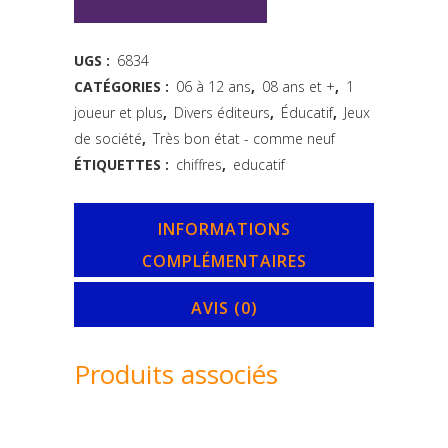
les
additions
UGS :
6834
CATÉGORIES :
06 à 12 ans
,
08 ans et +
,
1
et
joueur et plus
,
Divers éditeurs
,
Éducatif
,
Jeux
les
de société
,
Très bon état - comme neuf
soustractions
ÉTIQUETTES :
chiffres
,
educatif
-
INFORMATIONS
Dolphino
COMPLÉMENTAIRES
quantity
AVIS (0)
Produits associés