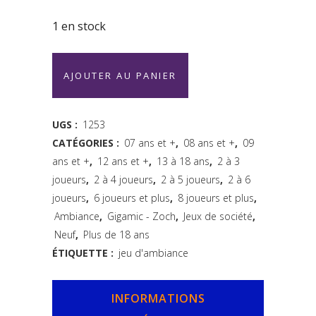
1 en stock
Kéblo
AJOUTER AU PANIER
-
Gigamic
UGS :
1253
CATÉGORIES :
07 ans et +
,
08 ans et +
,
09
-
ans et +
,
12 ans et +
,
13 à 18 ans
,
2 à 3
neuf
joueurs
,
2 à 4 joueurs
,
2 à 5 joueurs
,
2 à 6
quantity
joueurs
,
6 joueurs et plus
,
8 joueurs et plus
,
Ambiance
,
Gigamic - Zoch
,
Jeux de société
,
Neuf
,
Plus de 18 ans
ÉTIQUETTE :
jeu d'ambiance
INFORMATIONS