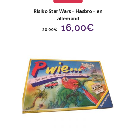
Risiko Star Wars – Hasbro – en
allemand
Le
Le
16,00
€
20,00
€
prix
prix
initial
actuel
était :
est :
20,00€.
16,00€.