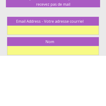
recevez pas de mail
Email Address - Votre adresse courriel
Nom
© Copyright 2026 – Web design
IT Agence
Développement
technique
ACTI Web Mobile
–
Mentions Légales – Politique