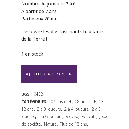
Nombre de joueurs: 2 à 6
A partir de 7 ans.
Partie env 20 mn
Découvre lesplus fascinants habitants
de la Terre !
1 en stock
Les
AJOUTER AU PANIER
7
familles
UGS :
0438
CATÉGORIES :
07 ans et +
,
08 ans et +
,
13 à
de
18 ans
,
2 à 3 joueurs
,
2 à 4 joueurs
,
2 à 5
la
joueurs
,
2 à 6 joueurs
,
Bioviva
,
Éducatif
,
Jeux
nature
de société
,
Nature
,
Plus de 18 ans
,