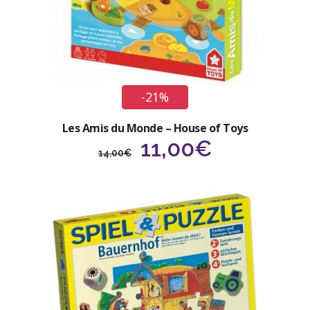
-21%
Les Amis du Monde – House of Toys
Le
Le
11,00
€
14,00
€
prix
prix
initial
actuel
était :
est :
14,00€.
11,00€.