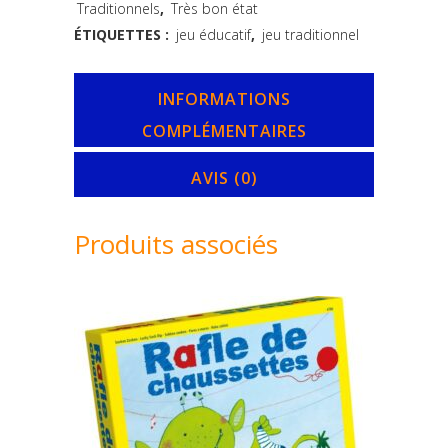
Traditionnels
,
Très bon état
-
ÉTIQUETTES :
jeu éducatif
,
jeu traditionnel
Bioviva
quantity
INFORMATIONS
COMPLÉMENTAIRES
AVIS (0)
Produits associés