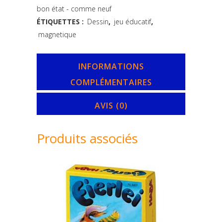
Découvertes
bon état - comme neuf
ÉTIQUETTES :
Dessin
,
jeu éducatif
,
quantity
magnetique
INFORMATIONS
COMPLÉMENTAIRES
AVIS (0)
Produits associés