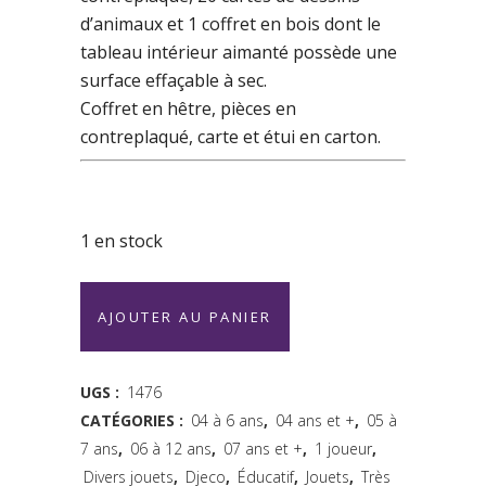
d’animaux et 1 coffret en bois dont le
tableau intérieur aimanté possède une
surface effaçable à sec.
Coffret en hêtre, pièces en
contreplaqué, carte et étui en carton.
1 en stock
Mallette
AJOUTER AU PANIER
geoform
-
UGS :
1476
CATÉGORIES :
04 à 6 ans
,
04 ans et +
,
05 à
Nature
7 ans
,
06 à 12 ans
,
07 ans et +
,
1 joueur
,
&
Divers jouets
,
Djeco
,
Éducatif
,
Jouets
,
Très