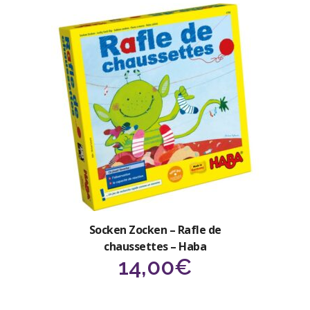
initial
actuel
était :
est :
20,00€.
16,00€.
Socken Zocken – Rafle de
chaussettes – Haba
14,00
€