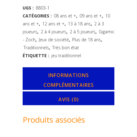
Zoch
UGS :
8803-1
CATÉGORIES :
08 ans et +
,
09 ans et +
,
10
-
ans et +
,
12 ans et +
,
13 à 18 ans
,
2 à 3
en
joueurs
,
2 à 4 joueurs
,
2 à 5 joueurs
,
Gigamic
français
- Zoch
,
Jeux de société
,
Plus de 18 ans
,
Traditionnels
,
Très bon état
quantity
ÉTIQUETTE :
jeu traditionnel
INFORMATIONS
COMPLÉMENTAIRES
AVIS (0)
Produits associés