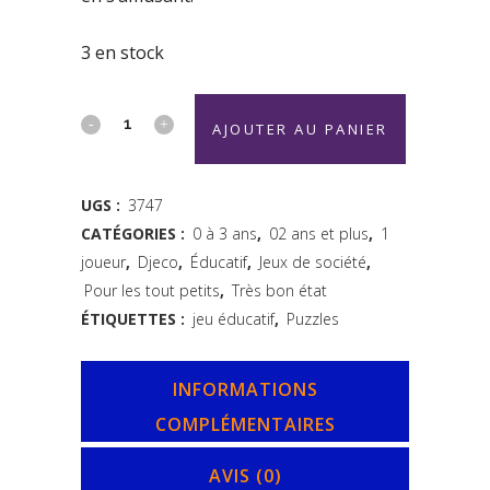
3 en stock
Puzzle
AJOUTER AU PANIER
encastrement
Lilo
UGS :
3747
CATÉGORIES :
0 à 3 ans
,
02 ans et plus
,
1
-
joueur
,
Djeco
,
Éducatif
,
Jeux de société
,
Djeco
Pour les tout petits
,
Très bon état
quantity
ÉTIQUETTES :
jeu éducatif
,
Puzzles
INFORMATIONS
COMPLÉMENTAIRES
AVIS (0)