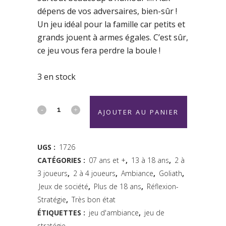
dépens de vos adversaires, bien-sûr !
Un jeu idéal pour la famille car petits et
grands jouent à armes égales. C’est sûr,
ce jeu vous fera perdre la boule !
3 en stock
Rolit
AJOUTER AU PANIER
-
Goliath
UGS :
1726
CATÉGORIES :
07 ans et +
,
13 à 18 ans
,
2 à
quantity
3 joueurs
,
2 à 4 joueurs
,
Ambiance
,
Goliath
,
Jeux de société
,
Plus de 18 ans
,
Réflexion-
Stratégie
,
Très bon état
ÉTIQUETTES :
jeu d'ambiance
,
jeu de
stratégie