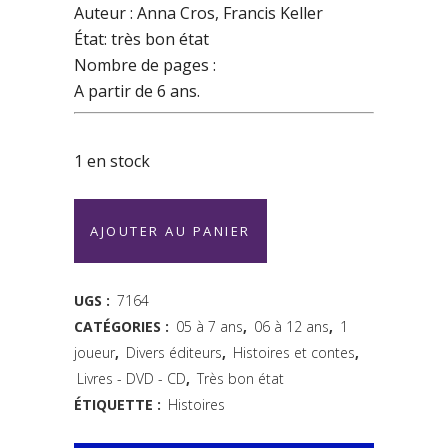
Auteur : Anna Cros, Francis Keller
État: très bon état
Nombre de pages :
A partir de 6 ans.
1 en stock
Un
AJOUTER AU PANIER
ami
pour
UGS :
7164
CATÉGORIES :
05 à 7 ans
,
06 à 12 ans
,
1
la
joueur
,
Divers éditeurs
,
Histoires et contes
,
vie
Livres - DVD - CD
,
Très bon état
-
ÉTIQUETTE :
Histoires
Ed.